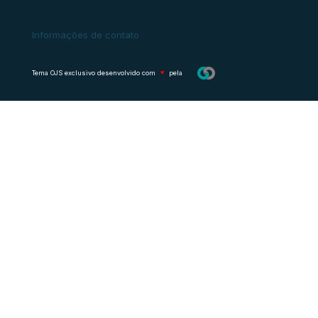
Informações de contato
Tema OJS exclusivo desenvolvido com
♥
pela