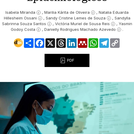
Isabela Miranda
Marilia Kárita de Oliveira
Natalia Eduarda
Hillesheim Ossani
Sandy Cristine Lemes de Souza
Sandylla
Sabrinna Souza Santos
Victória Muriel de Sousa Reis
Yasmin
Godoy Costa
Danielly Rodrigues Machado Azevedo
Share
Facebook
X
Threads
LinkedIn
Mendeley
WhatsApp
Telegram
Copy
Link
PDF